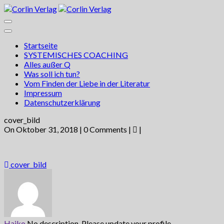
Startseite
SYSTEMISCHES COACHING
Alles außer Q
Was soll ich tun?
Vom Finden der Liebe in der Literatur
Impressum
Datenschutzerklärung
cover_bild
On Oktober 31, 2018 | 0 Comments |
|
cover_bild
Haiko
No description. Please update your profile.