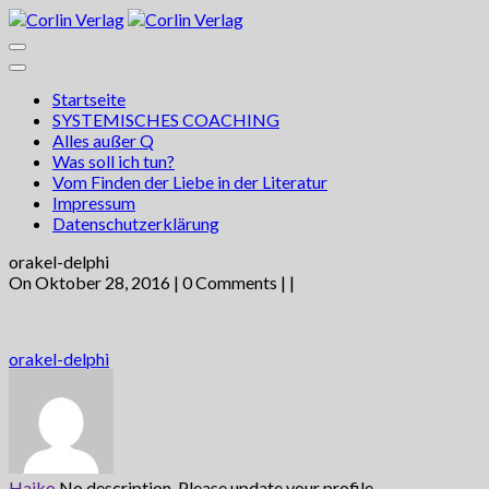
Startseite
SYSTEMISCHES COACHING
Alles außer Q
Was soll ich tun?
Vom Finden der Liebe in der Literatur
Impressum
Datenschutzerklärung
orakel-delphi
On Oktober 28, 2016 | 0 Comments |
|
orakel-delphi
Haiko
No description. Please update your profile.